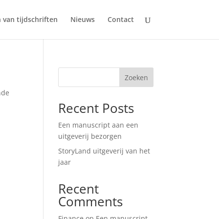
 van tijdschriften
Nieuws
Contact
Zoeken
nde
Recent Posts
Een manuscript aan een
uitgeverij bezorgen
StoryLand uitgeverij van het
jaar
Recent
Comments
Finance
op
Een manuscript